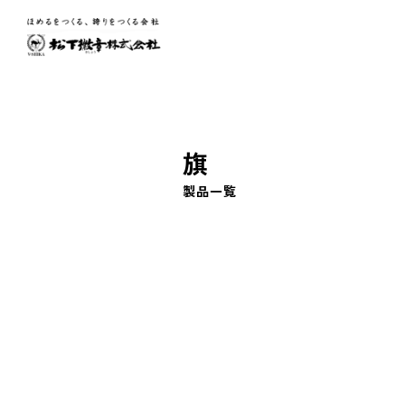
旗
製
品
一
覧