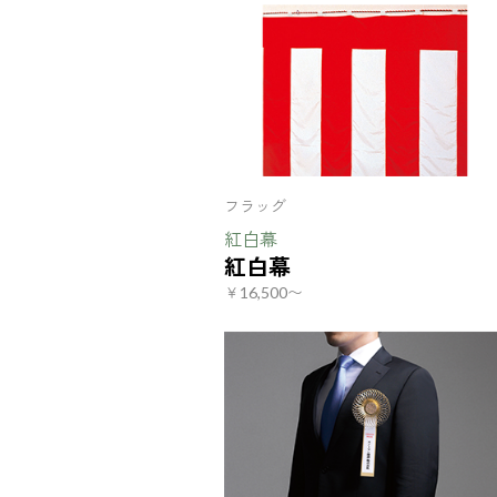
フラッグ
紅白幕
紅白幕
￥16,500〜