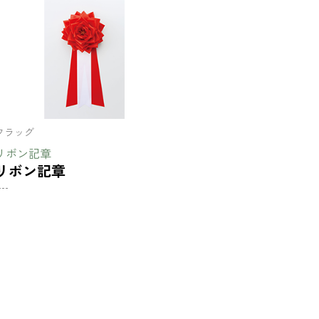
フラッグ
リボン記章
リボン記章
---