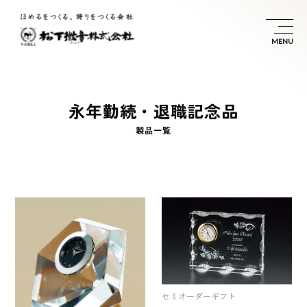
永
年
勤
続
・
退
職
記
念
品
製
品
一
覧
セミオーダーギフト