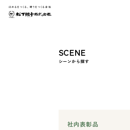
S
C
E
N
E
シ
ー
ン
か
ら
探
す
社内表彰品