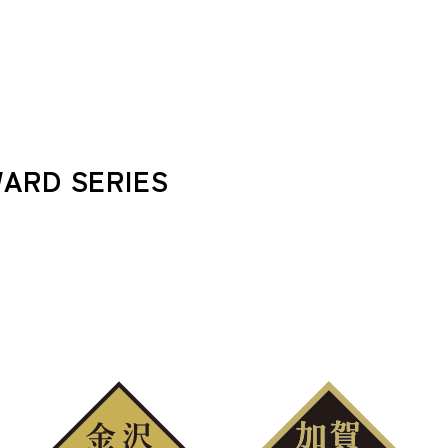
W
A
R
D
S
E
R
I
E
S