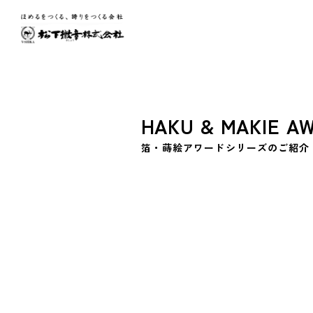
H
A
K
U
&
M
A
K
I
E
A
箔
・
蒔
絵
ア
ワ
ー
ド
シ
リ
ー
ズ
の
ご
紹
介