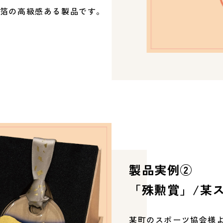
箔の高級感ある製品です。
製品実例②
「殊勲賞」/某
某町のスポーツ協会様