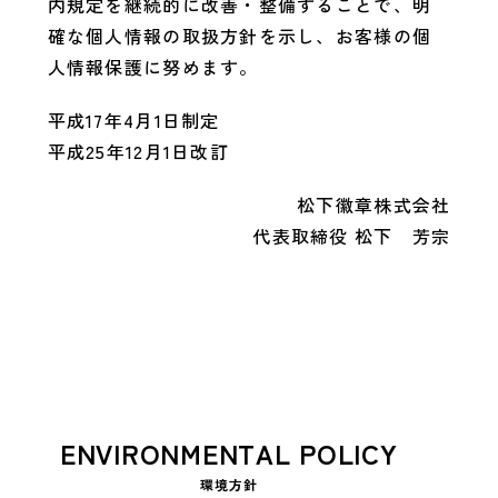
内規定を継続的に改善・整備することで、明
確な個人情報の取扱方針を示し、お客様の個
人情報保護に努めます。
平成17年4月1日制定
平成25年12月1日改訂
松下徽章株式会社
代表取締役 松下 芳宗
E
N
V
I
R
O
N
M
E
N
T
A
L
P
O
L
I
C
Y
環
境
方
針