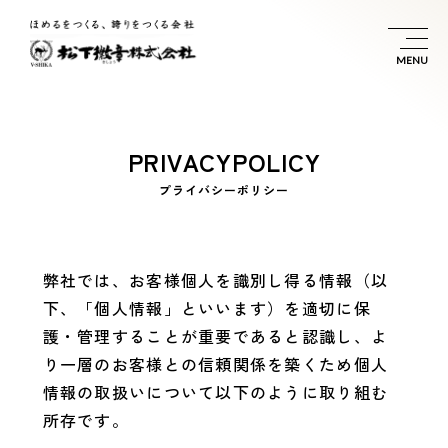
P
R
I
V
A
C
Y
P
O
L
I
C
Y
プ
ラ
イ
バ
シ
ー
ポ
リ
シ
ー
弊社では、お客様個人を識別し得る情報（以
下、「個人情報」といいます）を適切に保
護・管理することが重要であると認識し、よ
り一層のお客様との信頼関係を築くため個人
情報の取扱いについて以下のように取り組む
所存です。