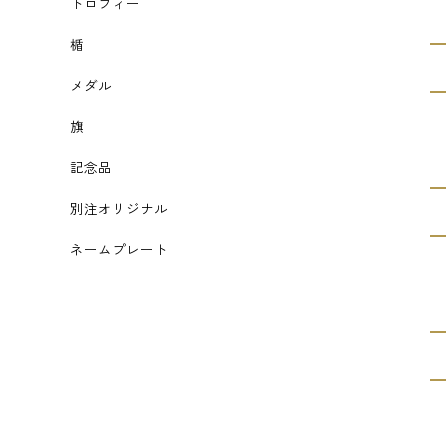
トロフィー
楯
メダル
旗
記念品
別注オリジナル
ネームプレート