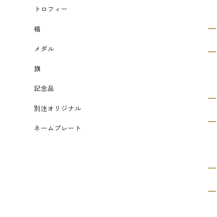
トロフィー
楯
メダル
旗
記念品
別注オリジナル
ネームプレート