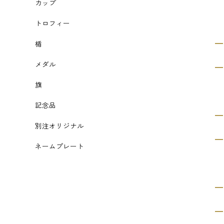
カップ
トロフィー
楯
メダル
旗
記念品
別注オリジナル
ネームプレート