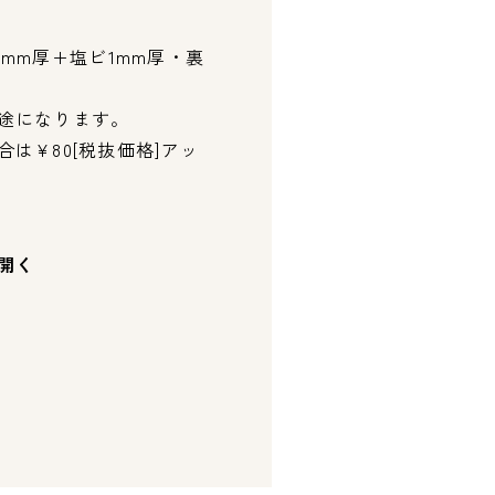
金属1mm厚+塩ビ1mm厚・裏
途になります。
は¥80[税抜価格]アッ
開く