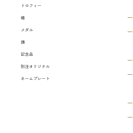
トロフィー
楯
メダル
旗
記念品
別注オリジナル
ネームプレート