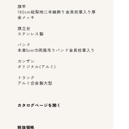
旗竿
180cm総梨地二本継飾り金具校章入り厚
金メッキ
旗立台
ステンレス製
バンド
本革5cm巾両肩吊りバンド金具校章入り
カンザシ
オリジナル(アルミ)
トランク
アルミ合金製大型
カタログページを開く
税抜価格