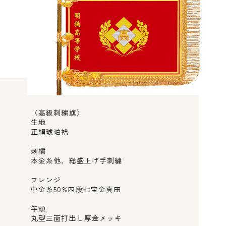
〈高級刺繍旗〉
生地
正絹琥珀袷
刺繍
本金糸他、総盛上げ手刺繍
フレンジ
中金糸50%四段七宝金真田
竿頭
丸型三面打出し厚金メッキ