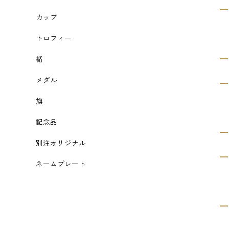
カップ
トロフィー
楯
メダル
旗
記念品
別注オリジナル
ネームプレート