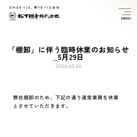
「
棚
卸
」
に
伴
う
臨
時
休
業
の
お
知
ら
せ
_
5
月
2
9
日
2026.05.26
弊社棚卸のため、下記の通り通常業務を休業
とさせていただきます。